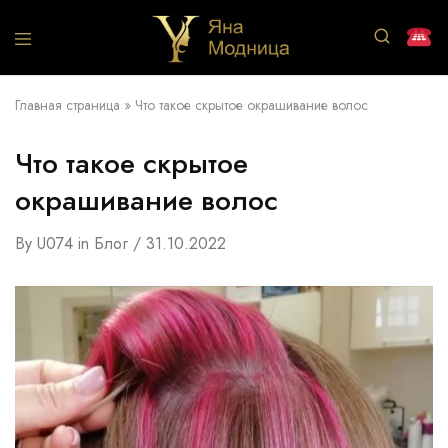
Салон
Маникюр
Яна
Педикюр
Модница
Брови
Главная страница
»
Что такое скрытое окрашивание волос
Парикмахер
Что такое скрытое
окрашивание волос
By
U074
in
Блог
31.10.2022