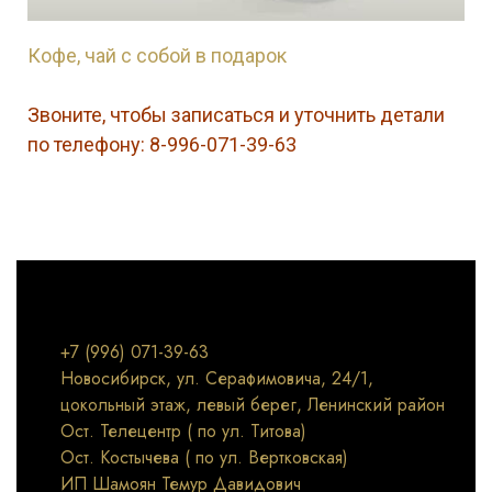
Кофе, чай с собой в подарок
Звоните, чтобы записаться и уточнить детали
по телефону: 8-996-071-39-63
+7 (996) 071-39-63
Новосибирск, ул. Серафимовича, 24/1,
цокольный этаж, левый берег, Ленинский район
Ост. Телецентр ( по ул. Титова)
Ост. Костычева ( по ул. Вертковская)
ИП Шамоян Темур Давидович