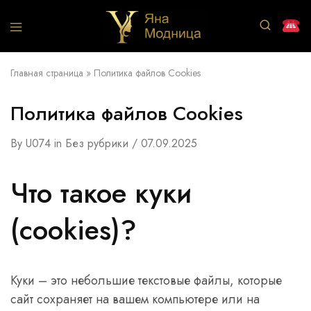
Салон
Маникюр
Яна
Педикюр
Модница
Брови
Главная страница
»
Политика файлов Cookies
Парикмахер
Политика файлов Cookies
By
U074
in
Без рубрики
07.09.2025
Что такое куки
(cookies)?
Куки – это небольшие текстовые файлы, которые
сайт сохраняет на вашем компьютере или на